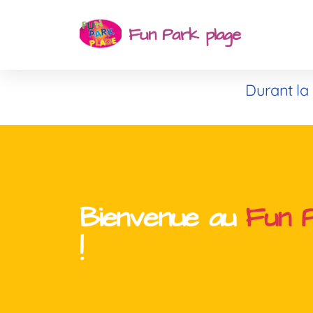
Fun Park plage
Durant la 
Bienvenue au
Fun P
!