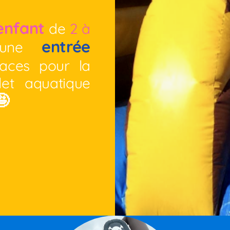
enfant
de
2 à
entrée
d'une
aces pour la
let aquatique
🤪