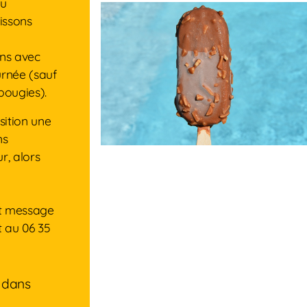
au
issons
ans avec
urnée (sauf
 bougies).
sition une
ns
r, alors
it message
t au 06 35
 dans