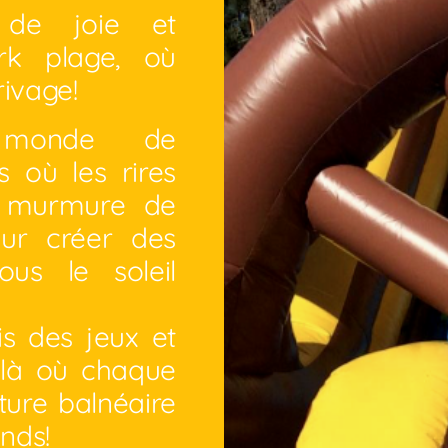
 de joie et
rk plage, où
rivage!
 monde de
s où les rires
x murmure de
our créer des
ous le soleil
s des jeux et
, là où chaque
ture balnéaire
ands!