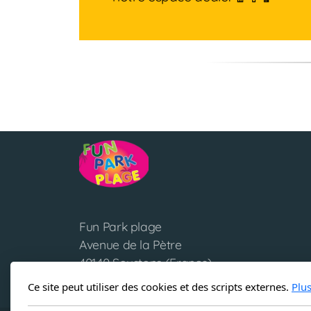
Fun Park plage
Avenue de la Pètre
40140 Soustons (France)
06 35 19 50 36 (WhatsApp)
Ce site peut utiliser des cookies et des scripts externes.
Plu
funparkplage@gmail.com