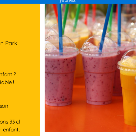
un Park
enfant ?
able !
 son
ons 33 cl
 enfant,