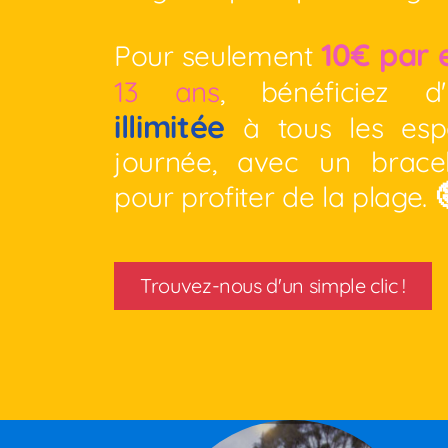
10€ par 
Pour seulement
13 ans
, bénéficiez 
illimitée
à tous les esp
journée, avec un brace
pour profiter de la plage.
Trouvez-nous d'un simple clic !